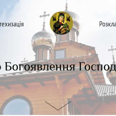
техизація
Розкл
 Богоявлення Госпо