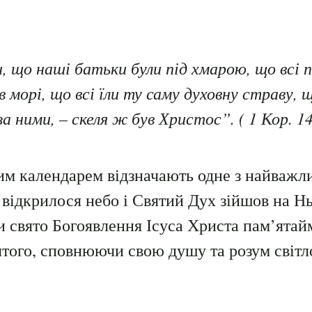
и, що наші батьки були під хмарою, що всі 
 морі, що всі їли ту саму духовну страву, 
за ними, – скеля ж був Христос”. ( 1 Кор. 143
вим календарем відзначають одне з найваж
 відкрилося небо і Святий Дух зійшов на Н
и свято Богоявлення Ісуса Христа пам’ятай
того, сповнюючи свою душу та розум світл