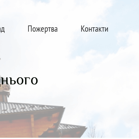
ад
Пожертва
Контакти
днього