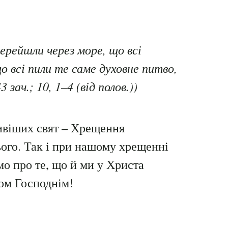
перейшли через море, що всі
що всі пили те саме духовне питво,
 зач.; 10, 1–4 (від полов.))
ливіших свят – Хрещення
ього. Так і при нашому хрещенні
мо про те, що й ми у Христа
ом Господнім!