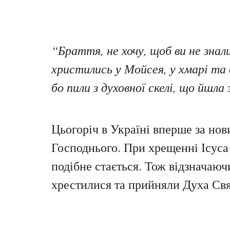
“Браття, не хочу, щоб ви не знал
христились у Мойсея, у хмарі та в
бо пили з духовної скелі, що йшла 
Цьогоріч в Україні вперше за но
Господнього. При хрещенні Ісуса
подібне стається. Тож відзначаюч
хрестилися та прийняли Духа Свя