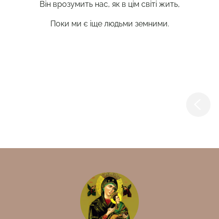
Він врозумить нас, як в цім світі жить,
Поки ми є іще людьми земними.