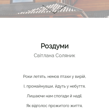
Роздуми
Світлана Соляник
Роки летять, немов птахи у вирій,
І, промайнувши, йдуть у небуття,
Лишаючи нам спогади й надії,
Як відголос прожитого життя,