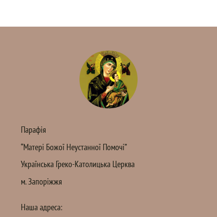
Парафія
“Матері Божої Неустанної Помочі”
Українська Греко-Католицька Церква
м. Запоріжжя
Наша адреса: