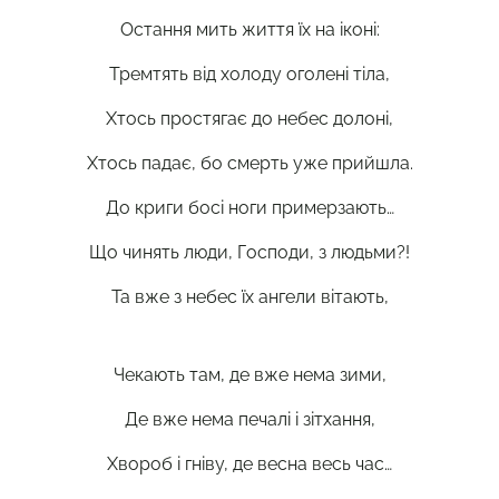
Остання мить життя їх на іконі:
Тремтять від холоду оголені тіла,
Хтось простягає до небес долоні,
Хтось падає, бо смерть уже прийшла.
До криги босі ноги примерзають…
Що чинять люди, Господи, з людьми?!
Та вже з небес їх ангели вітають,
Чекають там, де вже нема зими,
Де вже нема печалі і зітхання,
Хвороб і гніву, де весна весь час…