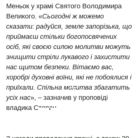
Меньок у храмі Святого Володимира
Великого. «
Сьогодні ж можемо
сказати: радуйся, земле запорізька, що
приймаєш стільки богопосвячених
осіб, які своєю силою молитви можуть
знищити стріли лукавого і захистити
нас щитом безпеки. Вітаємо вас,
1
хоробрі духовні воїни, які не побоялися і
2
приїхали. Спільна молитва збагатить
3
усіх нас
», – зазначив у проповіді
4
владика Степан.
5