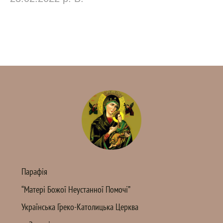
Парафія
“Матері Божої Неустанної Помочі”
Українська Греко-Католицька Церква