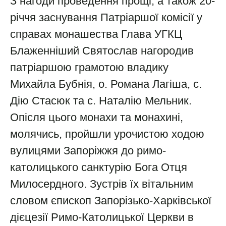
З нагоди проведення прощі, а також 20-
річчя заснування Патріаршої комісії у
справах монашества Глава УГКЦ
Блаженніший Святослав нагородив
патріаршою грамотою владику
Михайла Бубнія, о. Романа Лагіша, с.
Дію Стасюк та с. Наталію Мельник.
Опісля цього монахи та монахині,
молячись, пройшли урочистою ходою
вулицями Запоріжжя до римо-
католицького санктурію Бога Отця
Милосердного. Зустрів їх вітальним
словом єпископ Запорізько-Харківської
дієцезії Римо-Католицької Церкви в