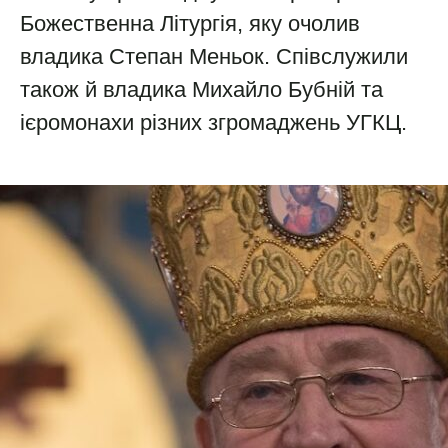
Божественна Літургія, яку очолив
владика Степан Меньок. Співслужили
також й владика Михайло Бубній та
ієромонахи різних згромаджень УГКЦ.