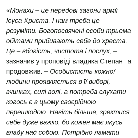
«
Монахи – це передові загони армії
Ісуса Христа. І нам треба це
розуміти. Богопосвячені особи трьома
обітами прибивають себе до хреста.
Це – вбогість, чистота і послух
, –
зазначив у проповіді владика Степан та
продовжив. –
Особистість кожної
людини проявляється в її виборі,
вчинках, силі волі, а потреба слухати
когось є в цьому своєрідною
перешкодою. Навіть більше, зректися
себе дуже важко, бо кожен має якусь
владу над собою. Потрібно ламати