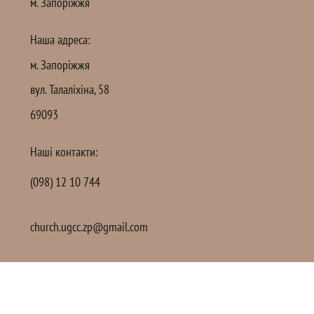
м. Запоріжжя
Наша адреса:
м. Запоріжжя
вул. Талаліхіна, 58
69093
Наші контакти:
(098) 12 10 744
church.ugcc.zp@gmail.com