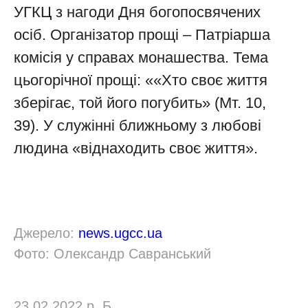
УГКЦ з нагоди Дня богопосвячених
осіб. Організатор прощі – Патріарша
комісія у справах монашества. Тема
цьогорічної прощі: ««Хто своє життя
зберігає, той його погубить» (Мт. 10,
39). У служінні ближньому з любові
людина «віднаходить своє життя».
Джерело:
news.ugcc.ua
Фото: Олександр Савранський
23.02.2022 р. Б.