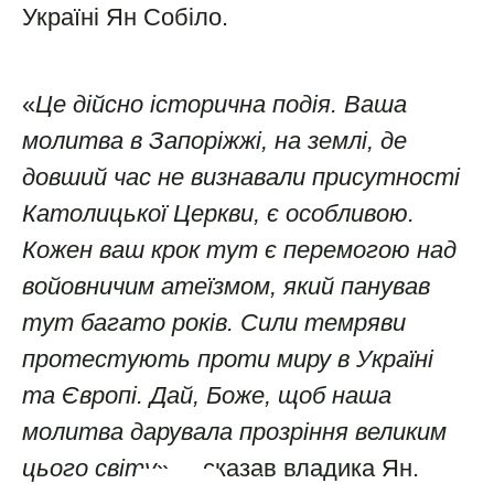
Україні Ян Собіло.
«
Це дійсно історична подія. Ваша
молитва в Запоріжжі, на землі, де
довший час не визнавали присутності
Католицької Церкви, є особливою.
Кожен ваш крок тут є перемогою над
войовничим атеїзмом, який панував
тут багато років. Сили темряви
протестують проти миру в Україні
та Європі. Дай, Боже, щоб наша
молитва дарувала прозріння великим
1
цього світу
», – сказав владика Ян.
2