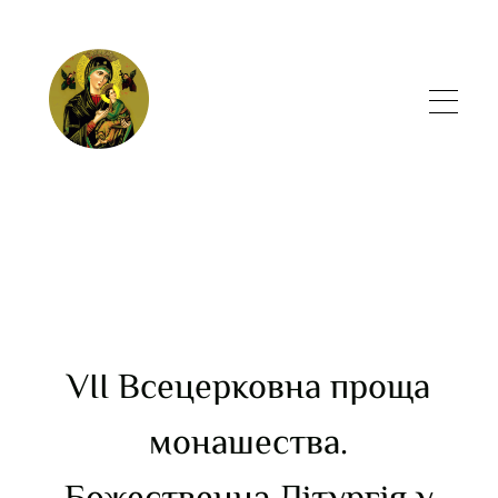
VII Всецерковна проща
монашества.