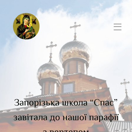
Запорізька школа “Спас”
завітала до нашої парафії